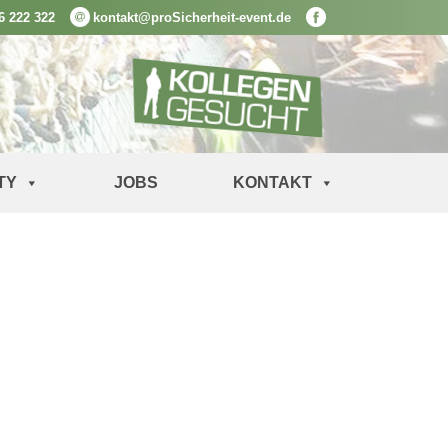
6 222 322
kontakt@proSicherheit-event.de
TY
JOBS
KONTAKT